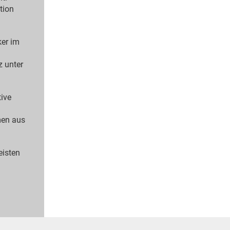
tion
ker im
z unter
tive
men aus
eisten