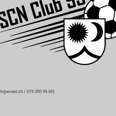
bach@wuest.ch / 079 380 96 66)