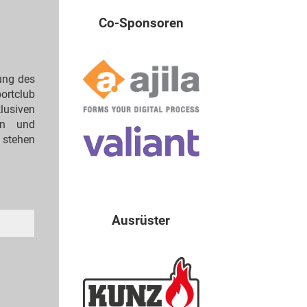
Co-Sponsoren
ung des
ortclub
lusiven
en und
 stehen
Ausrüster