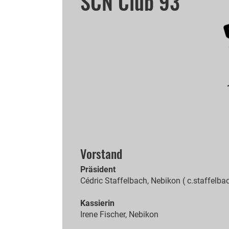
SCN Club 93
Vorstand
Präsident
Cédric Staffelbach, Nebikon ( c.staffel
Kassierin
Irene Fischer, Nebikon