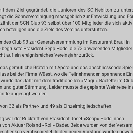
t dem Ziel gegründet, die Junioren des SC Nebikon zu unters
trägt die Gönnervereinigung massgeblich zur Entwicklung und F
e zählt der SCN Club 93 selbst über 100 Mitglieder, die sich akti
en beteiligen und die Ziele des Vereins unterstützen.
der des Club 93 zur Generalversammlung im Restaurant Braui in
ro begrüsste Präsident Sepp Hodel die 73 anwesenden Mitglieder
ht auf ein ereignisreiches Vereinsjahr zurück.
das gemütliche Bräteln mit Apéro und das anschliessende Spiel 
lass bei der Firma Wüest, wo die Teilnehmenden spannende Ein
 wurde das Jahr mit dem traditionellen «Mägu»-Raclette im Club
sen und guter Stimmung. Leider musste die geplante Weinreise in
ände abgesagt werden.
avon 32 als Partner- und 49 als Einzelmitgliedschaften.
 war der Rücktritt von Präsident Josef «Sepp» Hodel nach
 von Aktuar Roland «Roli» Bader. Beide wurden von der Versa
eschenken verabschiedet. In den neuen Vorstand wurden gewähl