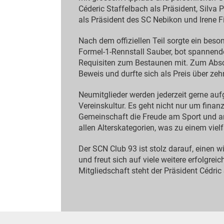
Céderic Staffelbach als Präsident, Silva P
als Präsident des SC Nebikon und Irene Fis
Nach dem offiziellen Teil sorgte ein bes
Formel-1-Rennstall Sauber, bot spannende
Requisiten zum Bestaunen mit. Zum Absch
Beweis und durfte sich als Preis über zeh
Neumitglieder werden jederzeit gerne au
Vereinskultur. Es geht nicht nur um fina
Gemeinschaft die Freude am Sport und am
allen Alterskategorien, was zu einem viel
Der SCN Club 93 ist stolz darauf, einen w
und freut sich auf viele weitere erfolgrei
Mitgliedschaft steht der Präsident Cédri