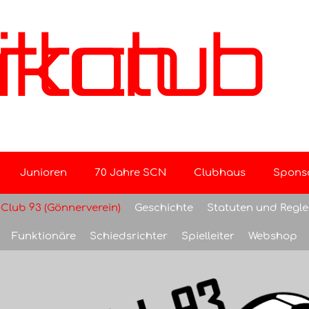
b Nebikon
Junioren
70 Jahre SCN
Clubhaus
Spons
Club 93 (Gönnerverein)
Geschichte
Statuten und Regl
Funktionäre
Schiedsrichter
Spielleiter
Webshop