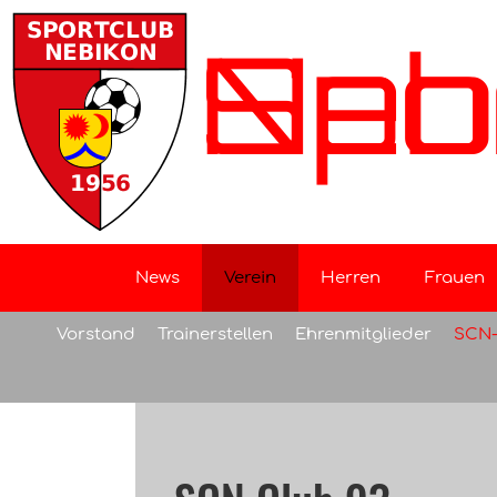
Sportclu
News
Verein
Herren
Frauen
Vorstand
Trainerstellen
Ehrenmitglieder
SCN-