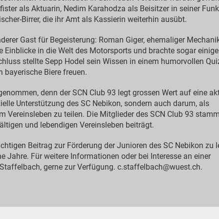
fister als Aktuarin, Nedim Karahodza als Beisitzer in seiner Funk
cher-Birrer, die ihr Amt als Kassierin weiterhin ausübt.
onderer Gast für Begeisterung: Roman Giger, ehemaliger Mechani
 Einblicke in die Welt des Motorsports und brachte sogar einige
luss stellte Sepp Hodel sein Wissen in einem humorvollen Qui
n bayerische Biere freuen.
fgenommen, denn der SCN Club 93 legt grossen Wert auf eine ak
nzielle Unterstützung des SC Nebikon, sondern auch darum, als
 Vereinsleben zu teilen. Die Mitglieder des SCN Club 93 stam
fältigen und lebendigen Vereinsleben beiträgt.
ichtigen Beitrag zur Förderung der Junioren des SC Nebikon zu l
che Jahre. Für weitere Informationen oder bei Interesse an einer
c Staffelbach, gerne zur Verfügung. c.staffelbach@wuest.ch.