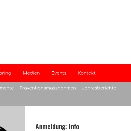
oring
Medien
Events
Kontakt
emente
Präventionsmassnahmen
Jahresberichte
Anmeldung: Info