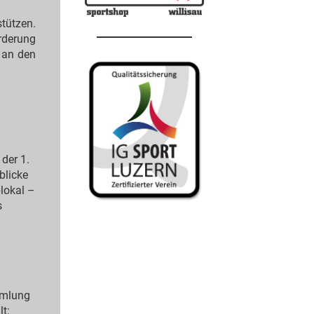
tützen.
örderung
v an den
der 1.
blicke
lokal –
s
mmlung
t: